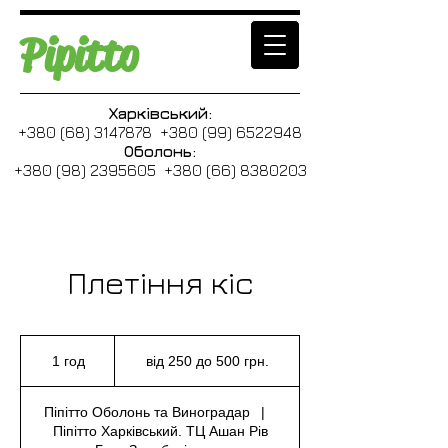
Pipitto
Харківський:
+380 (68) 3147878 +380 (99) 6522948
Оболонь:
+380 (98) 2395605 +380 (66) 8380203
Плетіння кіс
від
250
1 год
1
від 250 до 500 грн.
до
500
г
грн.
о
Піпітто Оболонь та Виноградар
|
Піпітто Харківський. ТЦ Ашан Рів