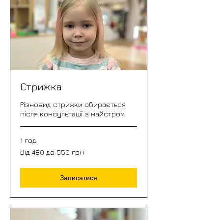
Стрижка
Різновид стрижки обирається
після консультації з майстром
1 год
Від
Від 480 до 550 грн
480
до
550
грн
Записатися