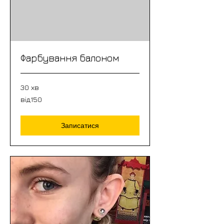
Фарбування балоном
30 хв
від150
від150
Записатися