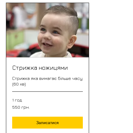
Стрижка ножицями
Стрижка яка вимагає більше часу
(60 хв)
1 год
550
550 грн.
грн.
Записатися