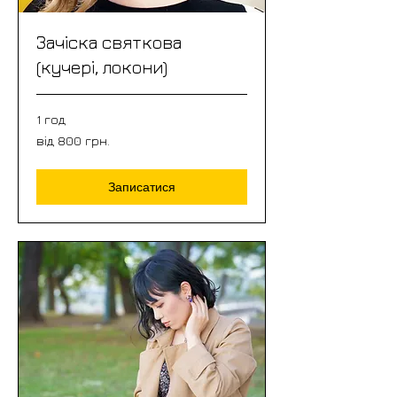
Зачіска святкова
(кучері, локони)
1 год
від
від 800 грн.
800
грн.
Записатися