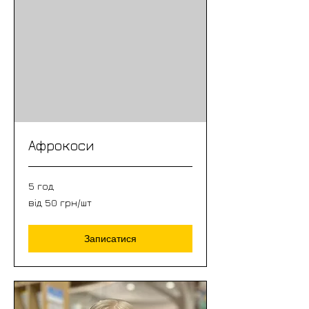
Афрокоси
5 год
від
від 50 грн/шт
50
грн/
шт
Записатися