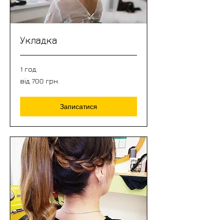
Укладка
1 год
від
від 700 грн.
700
грн.
Записатися