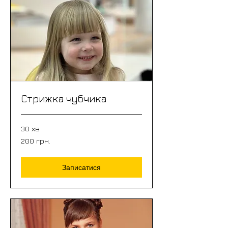
Стрижка чубчика
30 хв
200
200 грн.
грн.
Записатися