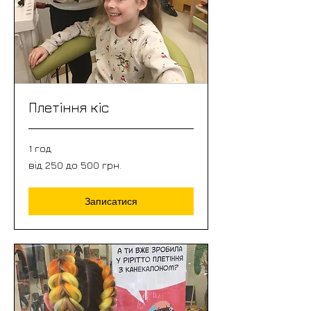
Плетіння кіс
1 год
від
від 250 до 500 грн.
250
до
500
грн.
Записатися