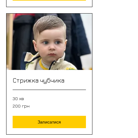
Стрижка чубчика
30 хв
200
200 грн
грн
Записатися