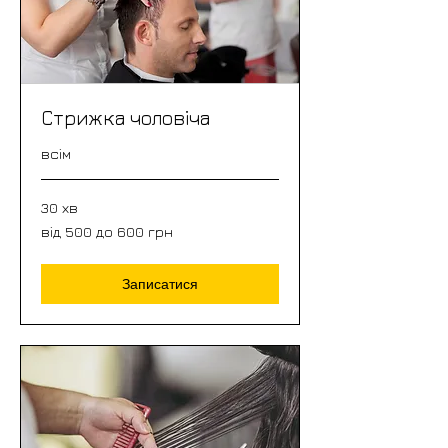
Стрижка чоловіча
всім
30 хв
від
від 500 до 600 грн
500
до
600
грн
Записатися