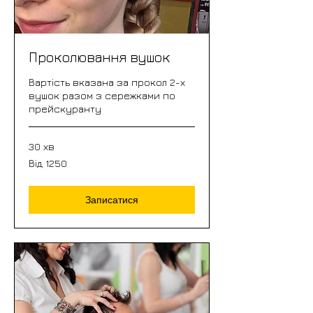
Проколювання вушок
Вартість вказана за прокол 2-х
вушок разом з сережками по
прейскуранту
30 хв
Від
Від 1250
1250
Записатися