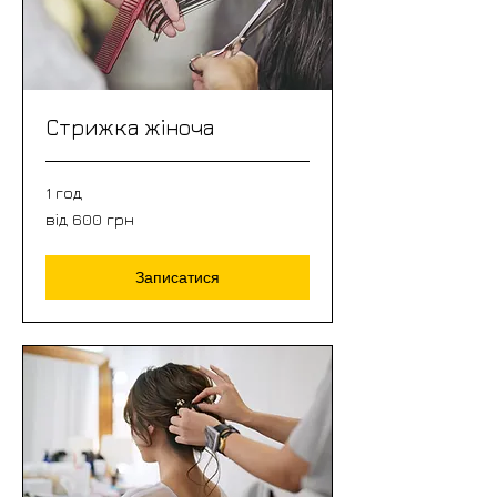
Стрижка жіноча
1 год
від
від 600 грн
600
грн
Записатися