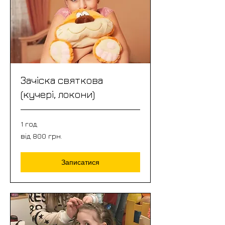
Зачіска святкова
(кучері, локони)
1 год
від
від 800 грн.
800
грн.
Записатися