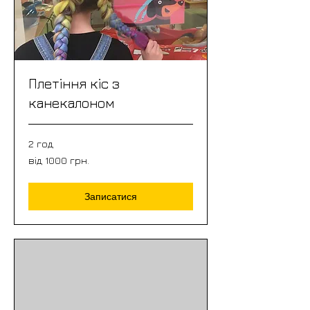
Плетіння кіс з
канекалоном
2 год
від
від 1000 грн.
1000
грн.
Записатися