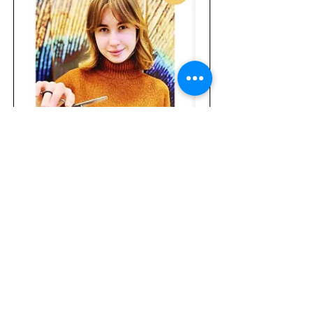
Вероніка
Майстриня-перукарка
Записатися