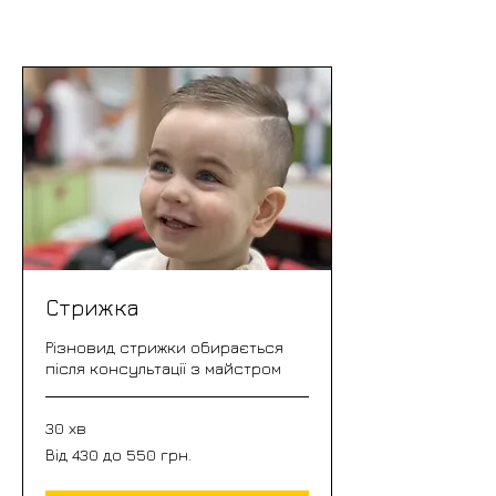
Стрижка
Різновид стрижки обирається
після консультації з майстром
30 хв
Від
Від 430 до 550 грн.
430
до
550