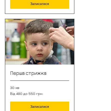
грн.
Записатися
Перша стрижка
30 хв
Від
Від 480 до 550 грн.
480
до
550
грн.
Записатися